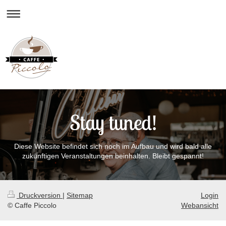
Stay tuned!
Diese Website befindet sich noch im Aufbau und wird bald alle
zukünftigen Veranstaltungen beinhalten. Bleibt gespannt!
Druckversion
|
Sitemap
Login
© Caffe Piccolo
Webansicht